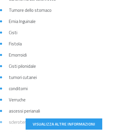
Tumore dello stomaco
Ernia Inguinale
Cisti
Fistola
Emorroidi
Cisti pilonidale
tumori cutanei
conditomi
Verruche
ascessi perianali
scleroterapia dei capillari
VISUALIZZA ALTRE INFORMAZIONI