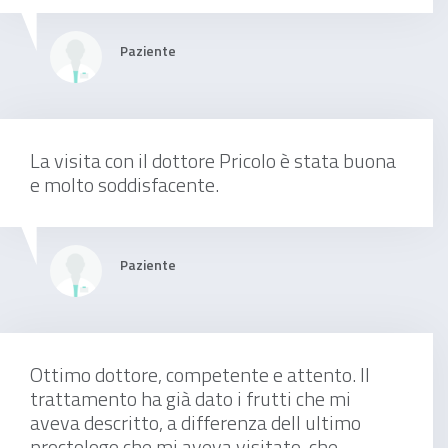
150 €
Paziente
trattamento delle vene varicose
La visita con il dottore Pricolo è stata buona
e molto soddisfacente.
Da 90 €
Paziente
visita proctologica di controllo
Ottimo dottore, competente e attento. Il
trattamento ha già dato i frutti che mi
aveva descritto, a differenza dell ultimo
da concordare
proctologo che mi aveva visitato, che