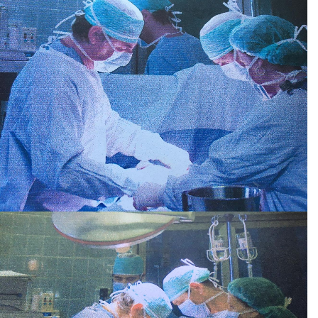
Molto soddisfatta della visita. Spiegazioni
esaurienti.
Paziente
Medico eccellente
,preparato,essenziale,puntuale,mette il
paziente a proprio agio.
Paziente