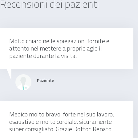
Recensioni dei pazienti
130 €
Molto chiaro nelle spiegazioni fornite e
prima visita gastroenterologica
attento nel mettere a proprio agio il
paziente durante la visita.
150 €
Paziente
visita di chirurgia generale
Medico molto bravo, forte nel suo lavoro,
esaustivo e molto cordiale, sicuramente
super consigliato. Grazie Dottor. Renato