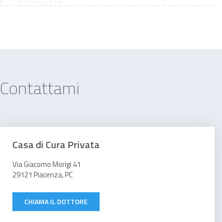
ulcere varicose
varici arti inferiori
sinus pilonidalis
Lesioni cutanee
Ernia addominale
Contattami
Unghia Incarnita
Ragadi
Ascesso perianale
Casa di Cura Privata
Fistola perianale
Via Giacomo Morigi 41
Condilomi genitali
29121 Piacenza, PC
Verruca
CHIAMA IL DOTTORE
Ulcera peptica