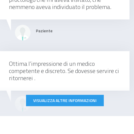
nemmeno aveva individuato il problema.
Paziente
visita proctologica + anoscopia + esplorazione
rettale
Da 150 €
Ottima l’impressione di un medico
competente e discreto. Se dovesse servire ci
ritornerei .
VISUALIZZA ALTRE INFORMAZIONI
visita proctologica + anoscopia
Paziente
Da 150 €